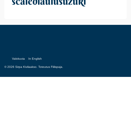
scaledlaulusuzuki
Valokuvia
In English
© 2026 Sirpa Kivilaakso. Toteutus
Fiilispaja.