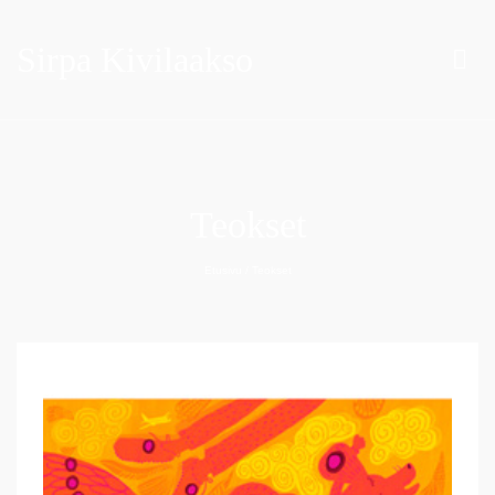
Sirpa Kivilaakso
Teokset
Etusivu
/
Teokset