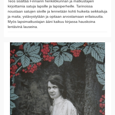
Teos sisältää Finnairin henkilökunnan ja matkustajien
kirjoittamia satuja lapsille ja lapsiperheille. Tarinoissa
noustaan satujen siiville ja lennetään kohti huikeita seikkailuja
ja maita; ystävystytään ja opitaan arvostamaan erilaisuutta.
Myös lapsimatkustajan ääni kaikuu kirjassa hauskoina
lentävinä lauseina.