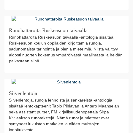
Runohattaroita Ruskeasuon taivaalla
Runohattaroita Ruskeasuon taivaalla -antologia sisältää
Ruskeasuon koulun oppilaiden kirjoittamia runoja,
sadunomaista tarinointia ja pieniä mietelmiä. Niistä välittyy
aidosti nuorten kokemus ympäröivästä maailmasta ja heidän
paikastaan siinä.
Siivenlentoja
Siivenlentoja, runoja lennoista ja sankareista -antologia
sisältää lentokapteenit Tapio Pihlavan ja Antero Maanselän
sekä assistant purser, FM kirjallisuudenopettaja Sirpa
Kivilaakson runotekstejä. Nämä runot ja mietteet ovat
syntyneet lukuisten matkojen ja niiden muistojen
innoituksesta.