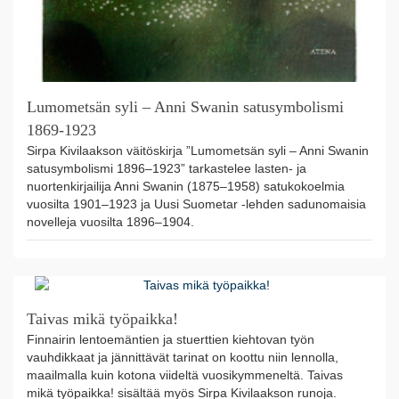
Lumometsän syli – Anni Swanin satusymbolismi
1869-1923
Sirpa Kivilaakson väitöskirja ”Lumometsän syli – Anni Swanin
satusymbolismi 1896–1923” tarkastelee lasten- ja
nuortenkirjailija Anni Swanin (1875–1958) satukokoelmia
vuosilta 1901–1923 ja Uusi Suometar -lehden sadunomaisia
novelleja vuosilta 1896–1904.
Taivas mikä työpaikka!
Finnairin lentoemäntien ja stuerttien kiehtovan työn
vauhdikkaat ja jännittävät tarinat on koottu niin lennolla,
maailmalla kuin kotona viideltä vuosikymmeneltä. Taivas
mikä työpaikka! sisältää myös Sirpa Kivilaakson runoja.