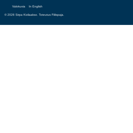
Valokuvia
In English
© 2026 Sirpa Kivilaakso. Toteutus
Fiilispaja.