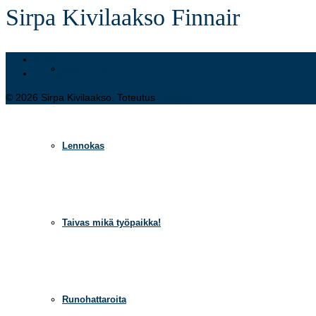
Sirpa Kivilaakso Finnair
Valokuvia
Lumometsän syli
In English
© 2026 Sirpa Kivilaakso. Toteutus
Fiilispaja.
Lennokas
Taivas mikä työpaikka!
Runohattaroita