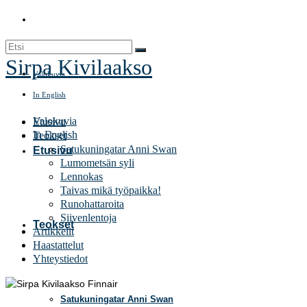
Search
for:
Sirpa Kivilaakso
Valokuvia
In English
Valokuvia
Etusivu
In English
Teokset
Satukuningatar Anni Swan
Etusivu
Lumometsän syli
Lennokas
Taivas mikä työpaikka!
Runohattaroita
Siivenlentoja
Teokset
Artikkelit
Haastattelut
Yhteystiedot
Satukuningatar Anni Swan