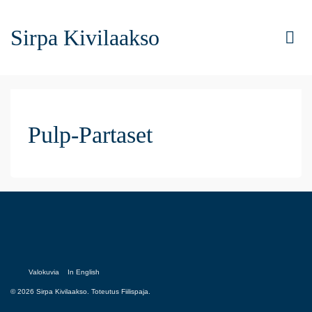
Sirpa Kivilaakso
Pulp-Partaset
Valokuvia
In English
© 2026 Sirpa Kivilaakso. Toteutus
Fiilispaja.