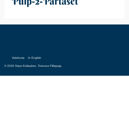
Pulp-2-Partaset
Valokuvia
In English
© 2026 Sirpa Kivilaakso. Toteutus
Fiilispaja.