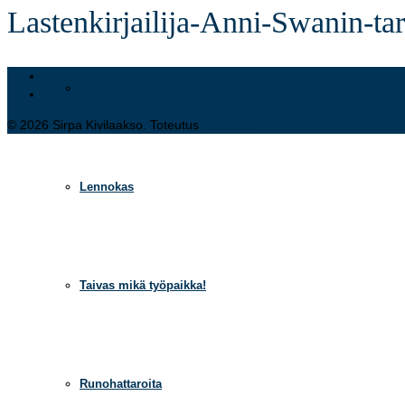
Lastenkirjailija-Anni-Swanin-
Valokuvia
Lumometsän syli
In English
© 2026 Sirpa Kivilaakso. Toteutus
Fiilispaja.
Lennokas
Taivas mikä työpaikka!
Runohattaroita