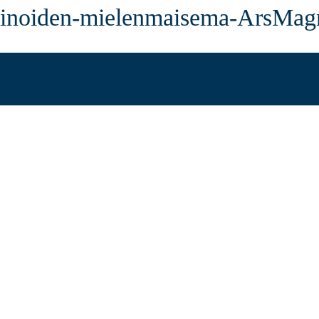
tarinoiden-mielenmaisema-ArsMa