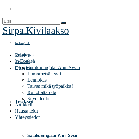
Search
for:
Sirpa Kivilaakso
Valokuvia
In English
Valokuvia
Etusivu
In English
Teokset
Satukuningatar Anni Swan
Etusivu
Lumometsän syli
Lennokas
Taivas mikä työpaikka!
Runohattaroita
Siivenlentoja
Teokset
Artikkelit
Haastattelut
Yhteystiedot
Satukuningatar Anni Swan