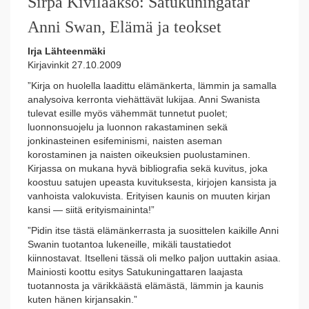
Sirpa Kivilaakso: Satukuningatar
Anni Swan, Elämä ja teokset
Irja Lähteenmäki
Kirjavinkit 27.10.2009
”Kirja on huolella laadittu elämänkerta, lämmin ja samalla
analysoiva kerronta viehättävät lukijaa. Anni Swanista
tulevat esille myös vähemmät tunnetut puolet;
luonnonsuojelu ja luonnon rakastaminen sekä
jonkinasteinen esifeminismi, naisten aseman
korostaminen ja naisten oikeuksien puolustaminen.
Kirjassa on mukana hyvä bibliografia sekä kuvitus, joka
koostuu satujen upeasta kuvituksesta, kirjojen kansista ja
vanhoista valokuvista. Erityisen kaunis on muuten kirjan
kansi — siitä erityismaininta!”
”Pidin itse tästä elämänkerrasta ja suosittelen kaikille Anni
Swanin tuotantoa lukeneille, mikäli taustatiedot
kiinnostavat. Itselleni tässä oli melko paljon uuttakin asiaa.
Mainiosti koottu esitys Satukuningattaren laajasta
tuotannosta ja värikkäästä elämästä, lämmin ja kaunis
kuten hänen kirjansakin.”