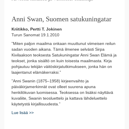
Anni Swan, Suomen satukuningatar
Kriitikko, Pertti T. Jokinen
Turun Sanomat 19.1.2010
”Miten paljon maailma onkaan muuttunut viimeisen reilun
sadan vuoden aikana. Tämä ilmenee selvästi Sirpa
Kivilaakson teoksesta Satukuningatar Anni Swan Elämä ja
teokset, jonka sisältö on kuin toisesta maailmasta. Kirja
pohjautuu tekijän väitöskirjatutkimukseen, jonka hän on
laajentanut elämäkerraksi.”
”Anni Swanin (1875–1958) kirjeenvaihto ja
päiväkirjamerkinnät ovat olleet suurena apuna
henkilökuvan luomisessa. Teoksessa on lisäksi näyttävä
kuvaliite, Swanin teosluettelo ja kattava lähdeluettelo
käytetystä kirjallisuudesta.”
Lue lisää >>