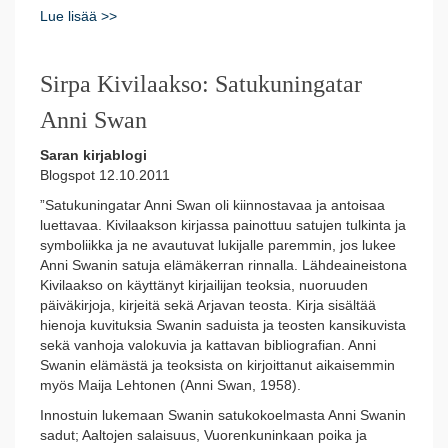
Lue lisää >>
Sirpa Kivilaakso: Satukuningatar
Anni Swan
Saran kirjablogi
Blogspot 12.10.2011
”Satukuningatar Anni Swan oli kiinnostavaa ja antoisaa
luettavaa. Kivilaakson kirjassa painottuu satujen tulkinta ja
symboliikka ja ne avautuvat lukijalle paremmin, jos lukee
Anni Swanin satuja elämäkerran rinnalla. Lähdeaineistona
Kivilaakso on käyttänyt kirjailijan teoksia, nuoruuden
päiväkirjoja, kirjeitä sekä Arjavan teosta. Kirja sisältää
hienoja kuvituksia Swanin saduista ja teosten kansikuvista
sekä vanhoja valokuvia ja kattavan bibliografian. Anni
Swanin elämästä ja teoksista on kirjoittanut aikaisemmin
myös Maija Lehtonen (Anni Swan, 1958).
Innostuin lukemaan Swanin satukokoelmasta Anni Swanin
sadut; Aaltojen salaisuus, Vuorenkuninkaan poika ja