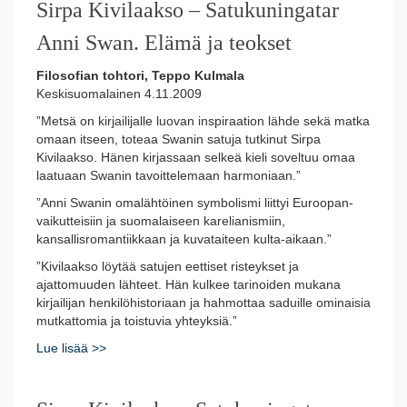
Sirpa Kivilaakso – Satukuningatar
Anni Swan. Elämä ja teokset
Filosofian tohtori, Teppo Kulmala
Keskisuomalainen 4.11.2009
”Metsä on kirjailijalle luovan inspiraation lähde sekä matka
omaan itseen, toteaa Swanin satuja tutkinut Sirpa
Kivilaakso. Hänen kirjassaan selkeä kieli soveltuu omaa
laatuaan Swanin tavoittelemaan harmoniaan.”
”Anni Swanin omalähtöinen symbolismi liittyi Euroopan-
vaikutteisiin ja suomalaiseen karelianismiin,
kansallisromantiikkaan ja kuvataiteen kulta-aikaan.”
”Kivilaakso löytää satujen eettiset risteykset ja
ajattomuuden lähteet. Hän kulkee tarinoiden mukana
kirjailijan henkilöhistoriaan ja hahmottaa saduille ominaisia
mutkattomia ja toistuvia yhteyksiä.”
Lue lisää >>