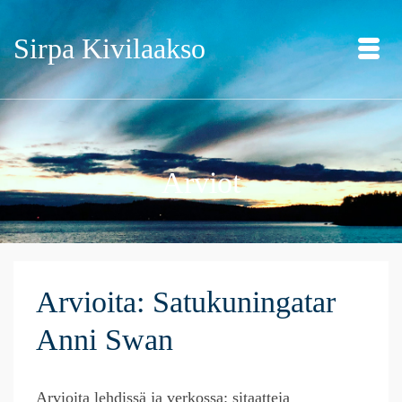
Sirpa Kivilaakso
Arviot
Arvioita: Satukuningatar
Anni Swan
Arvioita lehdissä ja verkossa: sitaatteja