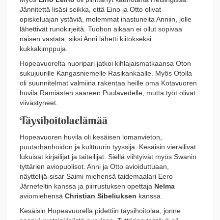
Jännitettä lisäsi seikka, että Eino ja Otto olivat
opiskeluajan ystäviä, molemmat ihastuneita Anniin, jolle
lähettivät runokirjeitä. Tuohon aikaan ei ollut sopivaa
naisen vastata, siksi Anni lähetti kiitokseksi
kukkakimppuja.
Hopeavuorelta nuoripari jatkoi kihlajaismatkaansa Oton
sukujuurille Kangasniemelle Rasikankaalle. Myös Otolla
oli suunnitelmat valmiina rakentaa heille oma Kotavuoren
huvila Rämiästen saareen Puulavedelle, mutta työt olivat
viivästyneet.
Täysihoitolaelämää
Hopeavuoren huvila oli kesäisen lomanvieton,
puutarhanhoidon ja kulttuurin tyyssija. Kesäisin vierailivat
lukuisat kirjailijat ja taiteilijat. Siellä viihtyivät myös Swanin
tyttärien aviopuolisot. Anni ja Otto avioiduttuaan,
näyttelijä-sisar Saimi miehensä taidemaalari Eero
Järnefeltin kanssa ja piirrustuksen opettaja
Nelma
aviomiehensä
Christian Sibeliuksen
kanssa.
Kesäisin Hopeavuorella pidettiin täysihoitolaa, jonne