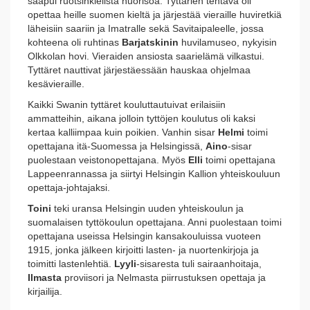
saapui ruotsinkielistä nuorisoa. Tyttärien tehtävä oli
opettaa heille suomen kieltä ja järjestää vieraille huviretkiä
läheisiin saariin ja Imatralle sekä Savitaipaleelle, jossa
kohteena oli ruhtinas
Barjatskinin
huvilamuseo, nykyisin
Olkkolan hovi. Vieraiden ansiosta saarielämä vilkastui.
Tyttäret nauttivat järjestäessään hauskaa ohjelmaa
kesävieraille.
Kaikki Swanin tyttäret kouluttautuivat erilaisiin
ammatteihin, aikana jolloin tyttöjen koulutus oli kaksi
kertaa kalliimpaa kuin poikien. Vanhin sisar
Helmi
toimi
opettajana itä-Suomessa ja Helsingissä,
Aino
-sisar
puolestaan veistonopettajana. Myös
Elli
toimi opettajana
Lappeenrannassa ja siirtyi Helsingin Kallion yhteiskouluun
opettaja-johtajaksi.
Toini
teki uransa Helsingin uuden yhteiskoulun ja
suomalaisen tyttökoulun opettajana. Anni puolestaan toimi
opettajana useissa Helsingin kansakouluissa vuoteen
1915, jonka jälkeen kirjoitti lasten- ja nuortenkirjoja ja
toimitti lastenlehtiä.
Lyyli
-sisaresta tuli sairaanhoitaja,
Ilmasta
proviisori ja Nelmasta piirrustuksen opettaja ja
kirjailija.