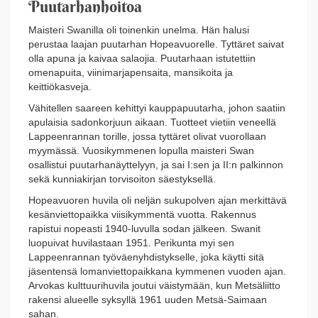
Puutarhanhoitoa
Maisteri Swanilla oli toinenkin unelma. Hän halusi
perustaa laajan puutarhan Hopeavuorelle. Tyttäret saivat
olla apuna ja kaivaa salaojia. Puutarhaan istutettiin
omenapuita, viinimarjapensaita, mansikoita ja
keittiökasveja.
Vähitellen saareen kehittyi kauppapuutarha, johon saatiin
apulaisia sadonkorjuun aikaan. Tuotteet vietiin veneellä
Lappeenrannan torille, jossa tyttäret olivat vuorollaan
myymässä. Vuosikymmenen lopulla maisteri Swan
osallistui puutarhanäyttelyyn, ja sai I:sen ja II:n palkinnon
sekä kunniakirjan torvisoiton säestyksellä.
Hopeavuoren huvila oli neljän sukupolven ajan merkittävä
kesänviettopaikka viisikymmentä vuotta. Rakennus
rapistui nopeasti 1940-luvulla sodan jälkeen. Swanit
luopuivat huvilastaan 1951. Perikunta myi sen
Lappeenrannan työväenyhdistykselle, joka käytti sitä
jäsentensä lomanviettopaikkana kymmenen vuoden ajan.
Arvokas kulttuurihuvila joutui väistymään, kun Metsäliitto
rakensi alueelle syksyllä 1961 uuden Metsä-Saimaan
sahan.