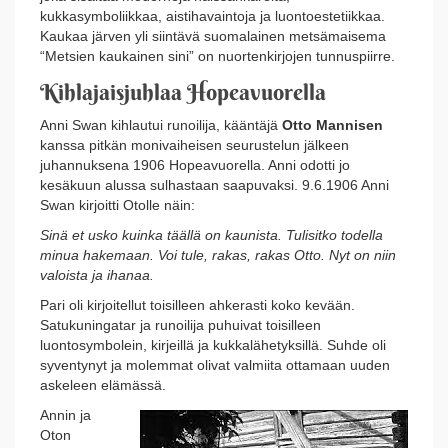
kukkasymboliikkaa, aistihavaintoja ja luontoestetiikkaa.
Kaukaa järven yli siintävä suomalainen metsämaisema
“Metsien kaukainen sini” on nuortenkirjojen tunnuspiirre.
Kihlajaisjuhlaa Hopeavuorella
Anni Swan kihlautui runoilija, kääntäjä
Otto Mannisen
kanssa pitkän monivaiheisen seurustelun jälkeen
juhannuksena 1906 Hopeavuorella. Anni odotti jo
kesäkuun alussa sulhastaan saapuvaksi. 9.6.1906 Anni
Swan kirjoitti Otolle näin:
Sinä et usko kuinka täällä on kaunista. Tulisitko todella
minua hakemaan. Voi tule, rakas, rakas Otto. Nyt on niin
valoista ja ihanaa.
Pari oli kirjoitellut toisilleen ahkerasti koko kevään.
Satukuningatar ja runoilija puhuivat toisilleen
luontosymbolein, kirjeillä ja kukkalähetyksillä. Suhde oli
syventynyt ja molemmat olivat valmiita ottamaan uuden
askeleen elämässä.
Annin ja
Oton