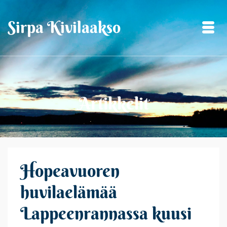
Sirpa Kivilaakso
Artikkelit
Hopeavuoren
huvilaelämää
Lappeenrannassa kuusi