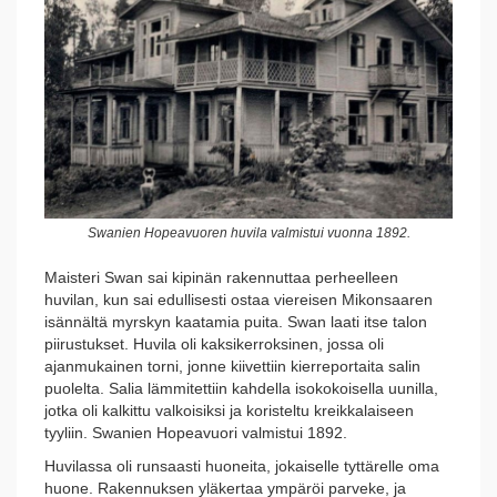
Swanien Hopeavuoren huvila valmistui vuonna 1892.
Maisteri Swan sai kipinän rakennuttaa perheelleen
huvilan, kun sai edullisesti ostaa viereisen Mikonsaaren
isännältä myrskyn kaatamia puita. Swan laati itse talon
piirustukset. Huvila oli kaksikerroksinen, jossa oli
ajanmukainen torni, jonne kiivettiin kierreportaita salin
puolelta. Salia lämmitettiin kahdella isokokoisella uunilla,
jotka oli kalkittu valkoisiksi ja koristeltu kreikkalaiseen
tyyliin. Swanien Hopeavuori valmistui 1892.
Huvilassa oli runsaasti huoneita, jokaiselle tyttärelle oma
huone. Rakennuksen yläkertaa ympäröi parveke, ja