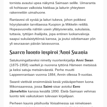
tornista avautui upea näkymä Saimaan selille. Uimaranta
oli hohtavan valkoista hiekkaa ja laiturin yhteyteen
rakennettiin uimahuone.
Rantavesi oli syvää ja laituri tukeva, johon poikkesi
höyrylaivakin tarvittaessa Kuopion ja Mikkelin reitiltä.
Hopeavuorella nähtiin usein yllätysvieraita, sukulaisia,
tuttavia, tyttöjen ihailijoita, jopa entinen luokanvalvoja
saapui sukulaistyttönsä kanssa, ja joutui odottamaan yön
yli seuraavan päivän laivavuoroa.
Saaren luonto inspiroi Anni Swania
Satukuningattareksi nimetty nuortenkirjailija
Anni Swan
(1875-1958) vaelteli jo nuorena tyttönä Hämeen metsissä
ja keksi satuja metsänväestä. Perhe muutti
Lappeenrantaan vuonna 1884, Annin ollessa 9-vuotias.
Swanit viettivät ensimmäisiä kesiä ystäväperheen luona
Mikonsaaressa, jossa
Saimi
-sisar avioitui
Eero
Järnefeltin
kanssa kesällä 1890. Etelä-Saimaan vehmas
luonto teki vaikutuksen tulevaan kirjailijaan.
Perheen kaunis pitsihuvila Voisalmessa sai nimekseen