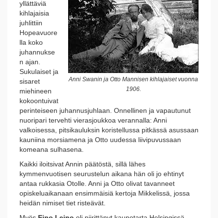
yllättäviä
kihlajaisia
juhlittiin
Hopeavuore
lla koko
juhannukse
n ajan.
Sukulaiset ja
Anni Swanin ja Otto Mannisen kihlajaiset vuonna
sisaret
1906.
miehineen
kokoontuivat
perinteiseen juhannusjuhlaan. Onnellinen ja vapautunut
nuoripari tervehti vierasjoukkoa verannalla: Anni
valkoisessa, pitsikauluksin koristellussa pitkässä asussaan
kauniina morsiamena ja Otto uudessa liivipuvussaan
komeana sulhasena.
Kaikki iloitsivat Annin päätöstä, sillä lähes
kymmenvuotisen seurustelun aikana hän oli jo ehtinyt
antaa rukkasia Otolle. Anni ja Otto olivat tavanneet
opiskeluaikanaan ensimmäisiä kertoja Mikkelissä, jossa
heidän nimiset tiet risteävät.
Myös
Eino Leino
oli piirittänyt kaunotarta Helsingissä.