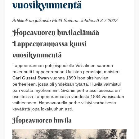
vuosikymmentä
Artikkeli on julkaistu Etelä-Saimaa -lehdessä 3.7.2022
Hopeavuoren huvilaelämää
Lappeenrannassa kuusi
vuosikymmentä
Lappeenrannan pohjoispuolelle Voisalmen saareen
rakennutti Lappeenrannan Uutisten perustaja, maisteri
Carl Gustaf Swan
vuonna 1890 ison pitsihuvilan
perheelleen, jossa oli yhdeksän tytärtä. Huvila valmistui
pari vuotta myöhemmin. Swanin perhe asui useissa eri
osoitteissa Lappeenrannassa vuodesta 1884 vuosisadan
vaihteeseen. Hopeavuorella perhe viihtyi varhaisesta
keväästä jopa lokakuuhun asti.
Hopeavuoren huvila