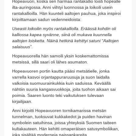
Hopeavuori, koska sen harmaa rantakallio loisti hopealle
ilta-auringossa. Anni viihtyi luonnossa ja loikoili usein
rantakallioilla. Hän kuunteli aaltojen pauhua, joka inspiroi
kirjoittamaan sadun vedenneidoista:
Useasti loikoilin myös rantakalliolla. Eräässä kohdin oli
kalliossa kapea syvänne, siinä oli mukava kuunnella
aaltojen loisketta. Näinä hetkinä kehittyi satuni “Aaltojen
salaisuus”.
Hopeavuorella hän samoili yksin koskemattomissa
metsissä, sillä saari oli lähes asumaton.
Hopeavuoren portin kautta pääsi metsätielle, jonka
varrella kasvoi orjantappuraruusuja ja suon laidalla
valkoisia suomuurainkukkia kuin saduissa. Keväällä
nähtiin suuria kangasvuokkoja, joita tuohon aikaan sai
poimia. Saaren luonto teki vaikutuksen tulevaan
kirjailijaan.
Anni kirjoitti Hopeavuoren tornikamarissa metsän
tunnelman, tuoksuvat kukkakedot ja puiden havinan
symbolein satuihinsa, joissa yhteyksiä Suomen taiteen
kultakauteen. Hän kehitti omaperäisen satusymboliikan,
joka sisältää moderneja naissankareita,