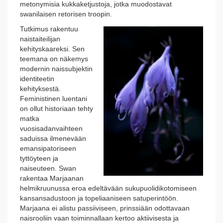
metonymisia kukkaketjustoja, jotka muodostavat
swanilaisen retorisen troopin.
Tutkimus rakentuu
naistaiteilijan
kehityskaareksi. Sen
teemana on näkemys
modernin naissubjektin
identiteetin
kehityksestä.
Feministinen luentani
on ollut historiaan tehty
matka
vuosisadanvaihteen
saduissa ilmenevään
emansipatoriseen
tyttöyteen ja
naiseuteen. Swan
rakentaa Marjaanan
helmikruunussa eroa edeltävään sukupuolidikotomiseen
kansansadustoon ja topeliaaniseen satuperintöön.
Marjaana ei alistu passiiviseen, prinssiään odottavaan
naisrooliin vaan toiminnallaan kertoo aktiivisesta ja