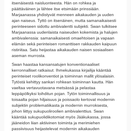
itsenäisestä naisluonteesta. Hän on rohkea ja
päättäväinen ja lähtee itse etsimään prinssiään.
Marjaanassa yhdistyvät menneen aikakauden ja uuden
ajan naiseus. Tyttö on itsenäinen, mutta samanaikaisesti
perinteeseen sidottu ambivalentti subjekti. Swan tulkitsee
Marjaanassa uudenlaista naiseuden kokemista ja halujen
ambivalenssia: samanaikaisesti omaehtoisen ja vapaan
elämän sekä perinteisen romanttisen rakkauden kaipuun
ristiriitaa. Satu heijastaa aikakauden naisen sosiaalisen
aseman murrosta.
Swan haastaa kansansatujen konventionaaliset
kerronnalliset ratkaisut. Ihmekukassa kirjailija kääntää
perinteiset roolikonventiot ja toiminnan mallit ylösalaisin.
Tytöstä kehittyy sankari rohkean toiminnan kautta. Hän
vaeltaa vertavuotavana metsässä ja pelastaa
leppäpölkyksi loihditun pojan. Tytön toiminnallisuus ja
toisaalta pojan hiljaisuus ja poissaolo kertovat modernin
subjektin problematiikasta ja modernin murroksesta,
johon liittyy sukupuoliroolien ambivalenttius. Swan
kääntää sukupuolidikotomiat myös Jääkukassa, jossa
jääneidon liian aktiivinen toiminta ja merimiehen
passiivisuus heijastelevat modernin aikakauden