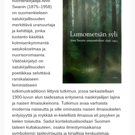
nuortenkirjailija Anni
Swanin (1875–1958)
on suomenkielisen
satukirjallisuuden
merkittävä uranuurtaja
ja kehittäjä, jonka
tuotanto käsittää
kolmisenkymmentä
satukokoelmaa ja
nuorisoromaania.
Väitöskirjatyö on
satukirjallisuuden
poetiikkaa selvittävä
ranskalaiseen
feministiseen
tutkimustraditioon liittyvä tutkimus, jossa tarkastellaan
1900-luvun alun taidesatua erityisenä naiskirjailijan lajina
ja naisen ilmaisukeinona. Tutkimus avaa varhaista
modernia naiseutta ja sille ominaista naisen ilmaisukielen
erityisyyttä ja mykkää ei-kielellistä ilmaisua eli psyyken ja
kielen toiseutta. Sadut kontekstualisoidaan Suomen
taiteen kultakauteen, osaksi ilmestymisaikansa
symbolismin taidevirtausta ja kirjallisia keskusteluja.