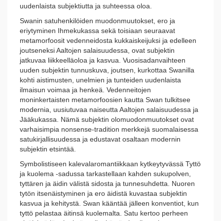
uudenlaista subjektiutta ja suhteessa oloa.
Swanin satuhenkilöiden muodonmuutokset, ero ja
eriytyminen Ihmekukassa sekä toisiaan seuraavat
metamorfoosit vedenneidosta kukkaiskeijuksi ja edelleen
joutseneksi Aaltojen salaisuudessa, ovat subjektin
jatkuvaa liikkeelläoloa ja kasvua. Vuosisadanvaihteen
uuden subjektin tunnuskuva, joutsen, kurkottaa Swanilla
kohti aistimusten, unelmien ja tunteiden uudenlaista
ilmaisun voimaa ja henkeä. Vedenneitojen
moninkertaisten metamorfoosien kautta Swan tulkitsee
modernia, uusiutuvaa naiseutta Aaltojen salaisuudessa ja
Jääkukassa. Nämä subjektin olomuodonmuutokset ovat
varhaisimpia nonsense-tradition merkkejä suomalaisessa
satukirjallisuudessa ja edustavat osaltaan modernin
subjektin etsintää.
Symbolistiseen kalevalaromantiikkaan kytkeytyvässä Tyttö
ja kuolema -sadussa tarkastellaan kahden sukupolven,
tyttären ja äidin välistä sidosta ja tunnesuhdetta. Nuoren
tytön itsenäistyminen ja ero äidistä kuvastaa subjektin
kasvua ja kehitystä. Swan kääntää jälleen konventiot, kun
tyttö pelastaa äitinsä kuolemalta. Satu kertoo perheen