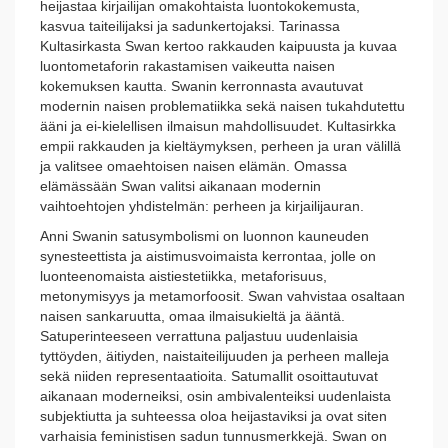
heijastaa kirjailijan omakohtaista luontokokemusta,
kasvua taiteilijaksi ja sadunkertojaksi. Tarinassa
Kultasirkasta Swan kertoo rakkauden kaipuusta ja kuvaa
luontometaforin rakastamisen vaikeutta naisen
kokemuksen kautta. Swanin kerronnasta avautuvat
modernin naisen problematiikka sekä naisen tukahdutettu
ääni ja ei-kielellisen ilmaisun mahdollisuudet. Kultasirkka
empii rakkauden ja kieltäymyksen, perheen ja uran välillä
ja valitsee omaehtoisen naisen elämän. Omassa
elämässään Swan valitsi aikanaan modernin
vaihtoehtojen yhdistelmän: perheen ja kirjailijauran.
Anni Swanin satusymbolismi on luonnon kauneuden
synesteettista ja aistimusvoimaista kerrontaa, jolle on
luonteenomaista aistiestetiikka, metaforisuus,
metonymisyys ja metamorfoosit. Swan vahvistaa osaltaan
naisen sankaruutta, omaa ilmaisukieltä ja ääntä.
Satuperinteeseen verrattuna paljastuu uudenlaisia
tyttöyden, äitiyden, naistaiteilijuuden ja perheen malleja
sekä niiden representaatioita. Satumallit osoittautuvat
aikanaan moderneiksi, osin ambivalenteiksi uudenlaista
subjektiutta ja suhteessa oloa heijastaviksi ja ovat siten
varhaisia feministisen sadun tunnusmerkkejä. Swan on