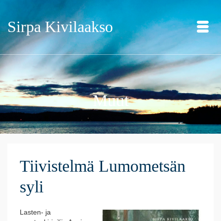
Sirpa Kivilaakso
Muut
Tiivistelmä Lumometsän
syli
Lasten- ja