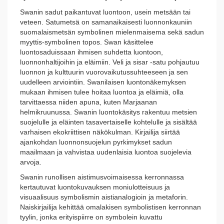
Swanin sadut paikantuvat luontoon, usein metsään tai
veteen. Satumetsä on samanaikaisesti luonnonkauniin
suomalaismetsän symbolinen mielenmaisema sekä sadun
myyttis-symbolinen topos. Swan käsittelee
luontosaduissaan ihmisen suhdetta luontoon,
luonnonhaltijoihin ja eläimiin. Veli ja sisar -satu pohjautuu
luonnon ja kulttuurin vuorovaikutussuhteeseen ja sen
uudelleen arviointiin. Swanilaisen luontonäkemyksen
mukaan ihmisen tulee hoitaa luontoa ja eläimiä, olla
tarvittaessa niiden apuna, kuten Marjaanan
helmikruunussa. Swanin luontokäsitys rakentuu metsien
suojelulle ja eläinten tasavertaiselle kohtelulle ja sisältää
varhaisen ekokriittisen näkökulman. Kirjailija siirtää
ajankohdan luonnonsuojelun pyrkimykset sadun
maailmaan ja vahvistaa uudenlaisia luontoa suojelevia
arvoja.
Swanin runollisen aistimusvoimaisessa kerronnassa
kertautuvat luontokuvauksen moniulotteisuus ja
visuaalisuus symbolismin aistianalogioin ja metaforin.
Naiskirjailija kehittää omalakisen symbolistisen kerronnan
tyylin, jonka erityispiirre on symbolein kuvattu