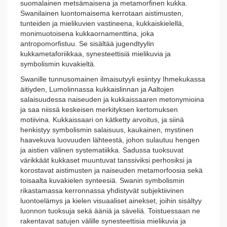
suomalainen metsämaisena ja metamorfinen kukka.
Swanilainen luontomaisema kerrotaan aistimusten,
tunteiden ja mielikuvien vastineena, kukkaiskielellä,
monimuotoisena kukkaornamenttina, joka
antropomorfistuu. Se sisältää jugendtyylin
kukkametaforiikkaa, synesteettisiä mielikuvia ja
symbolismin kuvakieltä.
Swanille tunnusomainen ilmaisutyyli esiintyy Ihmekukassa
äitiyden, Lumolinnassa kukkaislinnan ja Aaltojen
salaisuudessa naiseuden ja kukkaissaaren metonymioina
ja saa niissä keskeisen merkityksen kertomuksen
motiivina. Kukkaissaari on kätketty arvoitus, ja siinä
henkistyy symbolismin salaisuus, kaukainen, mystinen
haavekuva luovuuden lähteestä, johon sulautuu hengen
ja aistien välinen systematiikka. Sadussa tuoksuvat
värikkäät kukkaset muuntuvat tanssiviksi perhosiksi ja
korostavat aistimusten ja naiseuden metamorfoosia sekä
toisaalta kuvakielen synteesiä. Swanin symbolismin
rikastamassa kerronnassa yhdistyvät subjektiivinen
luontoelämys ja kielen visuaaliset ainekset, joihin sisältyy
luonnon tuoksuja sekä ääniä ja säveliä. Toistuessaan ne
rakentavat satujen välille synesteettisia mielikuvia ja