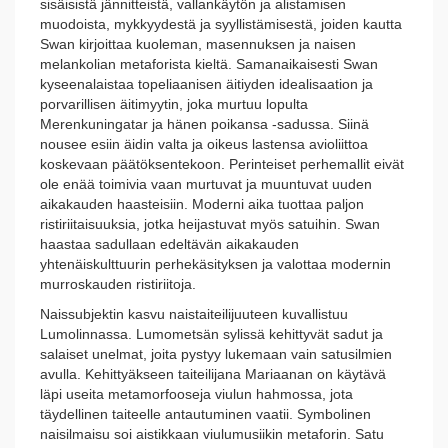
sisäisistä jännitteistä, vallankäytön ja alistamisen
muodoista, mykkyydestä ja syyllistämisestä, joiden kautta
Swan kirjoittaa kuoleman, masennuksen ja naisen
melankolian metaforista kieltä. Samanaikaisesti Swan
kyseenalaistaa topeliaanisen äitiyden idealisaation ja
porvarillisen äitimyytin, joka murtuu lopulta
Merenkuningatar ja hänen poikansa -sadussa. Siinä
nousee esiin äidin valta ja oikeus lastensa avioliittoa
koskevaan päätöksentekoon. Perinteiset perhemallit eivät
ole enää toimivia vaan murtuvat ja muuntuvat uuden
aikakauden haasteisiin. Moderni aika tuottaa paljon
ristiriitaisuuksia, jotka heijastuvat myös satuihin. Swan
haastaa sadullaan edeltävän aikakauden
yhtenäiskulttuurin perhekäsityksen ja valottaa modernin
murroskauden ristiriitoja.
Naissubjektin kasvu naistaiteilijuuteen kuvallistuu
Lumolinnassa. Lumometsän sylissä kehittyvät sadut ja
salaiset unelmat, joita pystyy lukemaan vain satusilmien
avulla. Kehittyäkseen taiteilijana Mariaanan on käytävä
läpi useita metamorfooseja viulun hahmossa, jota
täydellinen taiteelle antautuminen vaatii. Symbolinen
naisilmaisu soi aistikkaan viulumusiikin metaforin. Satu