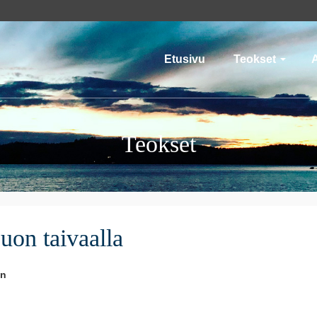
Etusivu
Teokset
A
Teokset
uon taivaalla
en