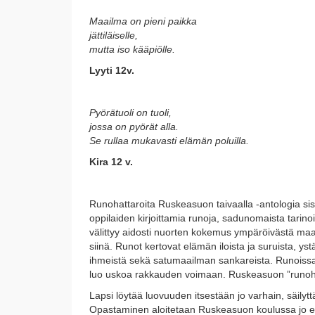
Maailma on pieni paikka
jättiläiselle,
mutta iso kääpiölle.
Lyyti 12v.
Pyörätuoli on tuoli,
jossa on pyörät alla.
Se rullaa mukavasti elämän poluilla.
Kira 12 v.
Runohattaroita Ruskeasuon taivaalla -antologia s
oppilaiden kirjoittamia runoja, sadunomaista tarinoi
välittyy aidosti nuorten kokemus ympäröivästä maa
siinä. Runot kertovat elämän iloista ja suruista, ys
ihmeistä sekä satumaailman sankareista. Runoissa
luo uskoa rakkauden voimaan. Ruskeasuon ”runoha
Lapsi löytää luovuuden itsestään jo varhain, säilytt
Opastaminen aloitetaan Ruskeasuon koulussa jo esi