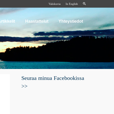
Valokuvia
In English
rtikkelit
Haastattelut
Yhteystiedot
Seuraa minua Facebookissa
>>