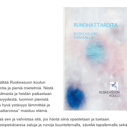
isältää Ruskeasuon koulun
ntia ja pieniä mietelmiä. Niistä
ilmasta ja heidän paikastaan
tävyydestä, luonnon pienistä
 hyvä ystävyys lämmittää ja
ttaroissa” maistuu elämä.
ää sen ja vahvistaa sitä, jos häntä siinä opastetaan ja tuetaan.
opetuksessa satuja ja runoja kuuntelemalla, säveliä tapailemalla sek