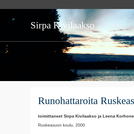
Sirpa Kivilaakso
Runohattaroita Ruskeas
toimittaneet Sirpa Kivilaakso ja Leena Korhon
Ruskeasuon koulu, 2000